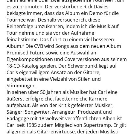
dann auf eine oder zwei ausgedehnte Tourneen, um
es zu promoten. Der verstorbene Rick Davies
beklagte immer, dass das Album ein Demo für die
Tournee war. Deshalb versuche ich, diese
Reihenfolge umzukehren, indem ich die Musik auf
Tour nehme und sie vor der Aufnahme
feinabstimme. Das führt zu einem viel besseren
Album.“ Die CVB wird Songs aus dem neuen Album
Promised Future sowie eine Auswahl an
Eigenkompositionen und Coverversionen aus seinem
18-CD-Katalog spielen. Der Schwerpunkt liegt auf
Carls eigenwilligem Ansatz an der Gitarre,
eingebettet in eine Vielzahl von Stilen und
Stimmungen.
In seinen über 50 Jahren als Musiker hat Carl eine
äußerst erfolgreiche, facettenreiche Karriere
aufgebaut. Als von der Kritik gefeierter Musiker,
Sänger, Songwriter, Arrangeur, Produzent und
Pädagoge mit 18 weltweit veröffentlichten Alben ist
Carl seit 1985 zudem Mitglied von Supertramp. Er gilt
allgemein als Gitarrenvirtuose, der jeden Musikstil